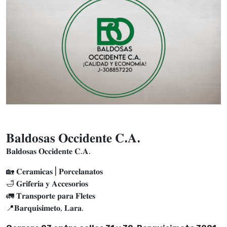
𝐁𝐚𝐥𝐝𝐨𝐬𝐚𝐬 𝐎𝐜𝐜𝐢𝐝𝐞𝐧𝐭𝐞 𝐂.𝐀.
𝐁𝐚𝐥𝐝𝐨𝐬𝐚𝐬 𝐎𝐜𝐜𝐢𝐝𝐞𝐧𝐭𝐞 𝐂.𝐀.
🏡 𝐂𝐞𝐫𝐚𝐦𝐢𝐜𝐚𝐬 | 𝐏𝐨𝐫𝐜𝐞𝐥𝐚𝐧𝐚𝐭𝐨𝐬
🛁 𝐆𝐫𝐢𝐟𝐞𝐫𝐢𝐚 𝐲 𝐀𝐜𝐜𝐞𝐬𝐨𝐫𝐢𝐨𝐬
🚛 𝐓𝐫𝐚𝐧𝐬𝐩𝐨𝐫𝐭𝐞 𝐩𝐚𝐫𝐚 𝐅𝐥𝐞𝐭𝐞𝐬
📍𝐁𝐚𝐫𝐪𝐮𝐢𝐬𝐢𝐦𝐞𝐭𝐨, 𝐋𝐚𝐫𝐚.