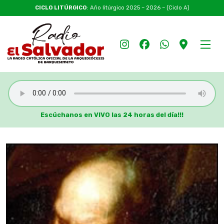
CICLO LITÚRGICO
: Año litúrgico 2025 – 2026 – (Ciclo A)
Escúchanos en VIVO las 24 horas del día!!!