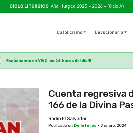
CICLO LITÚRGICO
: Año litúrgico 2025 – 2026 – (Ciclo A)
Catolicismo
Devocionario
Escúchanos en VIVO las 24 horas del día!!!
Cuenta regresiva d
166 de la Divina P
Radio El Salvador
Publicado en
De Interés
• 9 enero, 2024