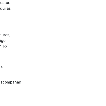
ostar,
quilas
curas,
igo:
. R/.
e,
e acompañan