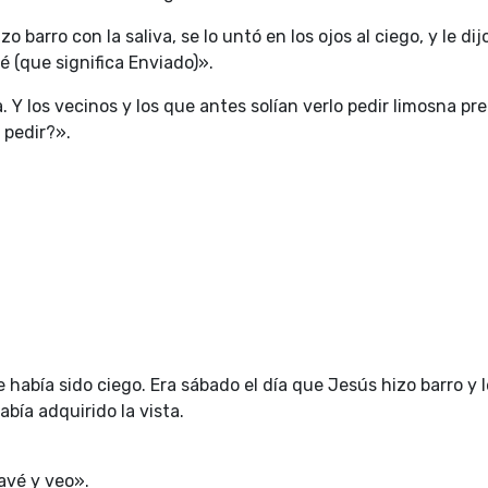
o barro con la saliva, se lo untó en los ojos al ciego, y le dij
oé (que significa Enviado)».
ta. Y los vecinos y los que antes solían verlo pedir limosna p
 pedir?».
e había sido ciego. Era sábado el día que Jesús hizo barro y l
bía adquirido la vista.
avé y veo».