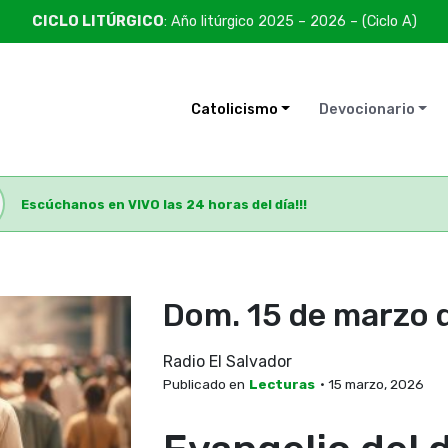
CICLO LITÚRGICO
: Año litúrgico 2025 – 2026 – (Ciclo A)
Catolicismo
Devocionario
Escúchanos en VIVO las 24 horas del día!!!
Dom. 15 de marzo 
Radio El Salvador
Publicado en
Lecturas
• 15 marzo, 2026