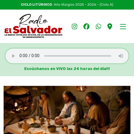
CICLO LITÚRGICO
: Año litúrgico 2025 – 2026 – (Ciclo A)
Escúchanos en VIVO las 24 horas del día!!!