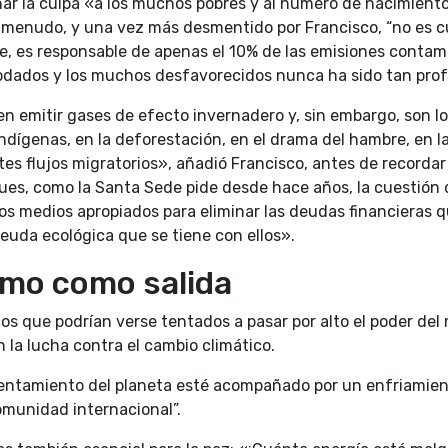
har la culpa «a los muchos pobres y al número de nacimien
a menudo, y una vez más desmentido por Francisco, “no es cu
e, es responsable de apenas el 10% de las emisiones contam
odados y los muchos desfavorecidos nunca ha sido tan pro
n emitir gases de efecto invernadero y, sin embargo, son los
dígenas, en la deforestación, en el drama del hambre, en la
ntes flujos migratorios», añadió Francisco, antes de recorda
pues, como la Santa Sede pide desde hace años, la cuestión 
os medios apropiados para eliminar las deudas financieras q
deuda ecológica que se tiene con ellos».
ismo como salida
cos que podrían verse tentados a pasar por alto el poder del 
 la lucha contra el cambio climático.
entamiento del planeta esté acompañado por un enfriamient
omunidad internacional”.