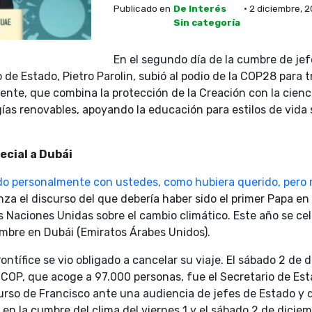
Publicado en
De Interés
• 2 diciembre, 
Sin categoría
En el segundo día de la cumbre de jef
o de Estado, Pietro Parolin, subió al podio de la COP28 para 
te, que combina la protección de la Creación con la ciencia
gías renovables, apoyando la educación para estilos de vida 
ecial a Dubái
do personalmente con ustedes, como hubiera querido, pero 
nza el discurso del que debería haber sido el primer Papa en 
s Naciones Unidas sobre el cambio climático. Este año se ce
embre en Dubái (Emiratos Árabes Unidos).
ntífice se vio obligado a cancelar su viaje. El sábado 2 de 
 COP, que acoge a 97.000 personas, fue el Secretario de Est
curso de Francisco ante una audiencia de jefes de Estado y
en la cumbre del clima del viernes 1 y el sábado 2 de diciem