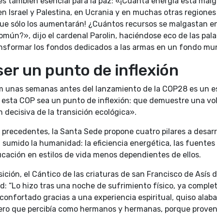
 es también esencial para la paz: «¡Cuánta energía está ma
n Israel y Palestina, en Ucrania y en muchas otras regiones
 que sólo los aumentarán! ¿Cuántos recursos se malgastan
omún?», dijo el cardenal Parolin, haciéndose eco de las pal
ansformar los fondos dedicados a las armas en un fondo mun
er un punto de inflexión
m unas semanas antes del lanzamiento de la COP28 es un es
e esta COP sea un punto de inflexión: que demuestre una volu
decisiva de la transición ecológica».
 precedentes, la Santa Sede propone cuatro pilares a desarro
 sumido la humanidad: la eficiencia energética, las fuentes 
ducación en estilos de vida menos dependientes de ellos.
ión, el Cántico de las criaturas de san Francisco de Asís 
d: “Lo hizo tras una noche de sufrimiento físico, ya compl
onfortado gracias a una experiencia espiritual, quiso alabar
 pero que percibía como hermanos y hermanas, porque prove