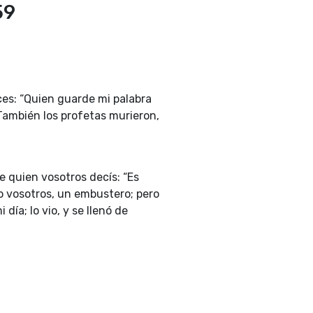
59
es: “Quien guarde mi palabra
También los profetas murieron,
de quien vosotros decís: “Es
mo vosotros, un embustero; pero
ía; lo vio, y se llenó de