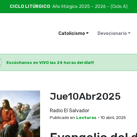
CICLO LITÚRGICO
: Año litúrgico 2025 – 2026 – (Ciclo A)
Catolicismo
Devocionario
Escúchanos en VIVO las 24 horas del día!!!
Jue10Abr2025
Radio El Salvador
Publicado en
Lecturas
• 10 abril, 2025