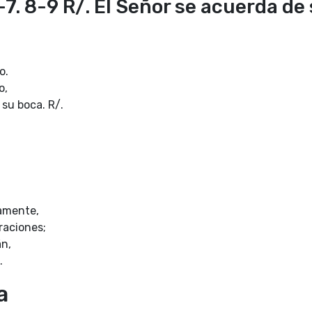
7. 8-9 R/. El Señor se acuerda de 
o.
o,
 su boca. R/.
namente,
raciones;
án,
.
a