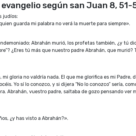
 evangelio según san Juan 8, 51-
s judíos:
quien guarda mi palabra no verá la muerte para siempre».
ndemoniado; Abrahán murió, los profetas también, ¿y tú dic
pre”? ¿Eres tú más que nuestro padre Abrahán, que murió? 
, mi gloria no valdría nada. El que me glorifica es mi Padre, 
céis. Yo sí lo conozco, y si dijera “No lo conozco” sería, co
a. Abrahán, vuestro padre, saltaba de gozo pensando ver mi d
ños, ¿y has visto a Abrahán?».