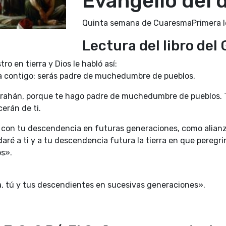
Evangelio del 
Quinta semana de CuaresmaPrimera l
Lectura del libro del 
ro en tierra y Dios le habló así:
nza contigo: serás padre de muchedumbre de pueblos.
Abrahán, porque te hago padre de muchedumbre de pueblos.
cerán de ti.
 con tu descendencia en futuras generaciones, como alianza
aré a ti y a tu descendencia futura la tierra en que peregri
os».
a, tú y tus descendientes en sucesivas generaciones».