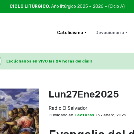
CICLO LITÚRGICO
: Año litúrgico 2025 – 2026 – (Ciclo A)
Catolicismo
Devocionario
Escúchanos en VIVO las 24 horas del día!!!
Lun27Ene2025
Radio El Salvador
Publicado en
Lecturas
• 27 enero, 2025