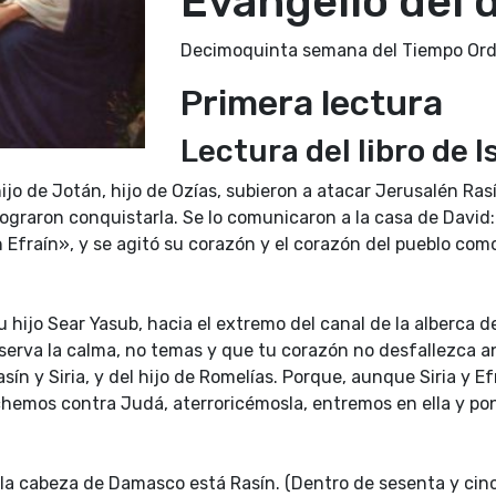
Evangelio del 
Decimoquinta semana del Tiempo Ordi
Primera lectura
Lectura del libro de I
o de Jotán, hijo de Ozías, subieron a atacar Jerusalén Rasín,
 lograron conquistarla. Se lo comunicaron a la casa de David:
raín», y se agitó su corazón y el corazón del pueblo como 
 hijo Sear Yasub, hacia el extremo del canal de la alberca de
serva la calma, no temas y que tu corazón no desfallezca a
sín y Siria, y del hijo de Romelías. Porque, aunque Siria y Ef
chemos contra Judá, aterroricémosla, entremos en ella y po
a la cabeza de Damasco está Rasín. (Dentro de sesenta y cinc