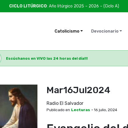
CICLO LITÚRGICO
: Año litúrgico 2025 – 2026 – (Ciclo A)
Catolicismo
Devocionario
Escúchanos en VIVO las 24 horas del día!!!
Mar16Jul2024
Radio El Salvador
Publicado en
Lecturas
• 16 julio, 2024