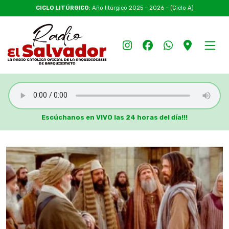
CICLO LITÚRGICO
: Año litúrgico 2025 – 2026 – (Ciclo A)
Escúchanos en VIVO las 24 horas del día!!!