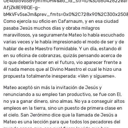
OE4bdI5VoSB9jmTmOHw&eo_id_str=ID%3Dd6042622ea
AfjZk8E9BQE-g-
bMkVFv5seJm&prev_fmts=0x0%2C728x90%2C300x250&n
Como ejercía su oficio en Cafarnaum, y en esa ciudad
pasaba Jesús muchos días y obraba milagros
maravillosos, ya seguramente Mateo lo había escuchado
varias veces y le había impresionado el modo de ser y de
hablar de este Maestro formidable. Y un día, estando él
en su oficina de cobranzas, quizás pensando acerca de
lo que debería hacer en el futuro, vio aparecer frente a
él nada menos que al Divino Maestro el cual le hizo una
propuesta totalmente inesperada: «Ven y sígueme».
Mateo aceptó sin más la invitación de Jesús y
renunciando a su empleo tan productivo, se fue con El,
no ya a ganar dinero, sino almas. No ya a conseguir altos
empleos en la tierra, sino un puesto de primera clase en
el cielo. San Jerónimo dice que la llamada de Jesús a
Mateo es una lección para que todos los pecadores del