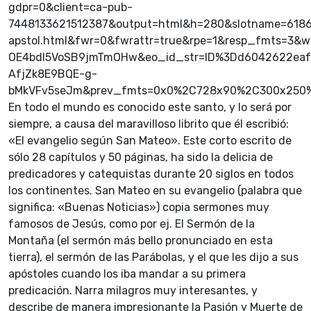
gdpr=0&client=ca-pub-
7448133621512387&output=html&h=280&slotname=6186
apstol.html&fwr=0&fwrattr=true&rpe=1&resp_fmts=
OE4bdI5VoSB9jmTmOHw&eo_id_str=ID%3Dd6042622ea
AfjZk8E9BQE-g-
bMkVFv5seJm&prev_fmts=0x0%2C728x90%2C300x250%2
En todo el mundo es conocido este santo, y lo será por
siempre, a causa del maravilloso librito que él escribió:
«El evangelio según San Mateo». Este corto escrito de
sólo 28 capítulos y 50 páginas, ha sido la delicia de
predicadores y catequistas durante 20 siglos en todos
los continentes. San Mateo en su evangelio (palabra que
significa: «Buenas Noticias») copia sermones muy
famosos de Jesús, como por ej. El Sermón de la
Montaña (el sermón más bello pronunciado en esta
tierra), el sermón de las Parábolas, y el que les dijo a sus
apóstoles cuando los iba mandar a su primera
predicación. Narra milagros muy interesantes, y
describe de manera impresionante la Pasión y Muerte de