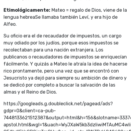
Etimológicamente:
Mateo = regalo de Dios, viene de la
lengua hebreaSe llamaba también Leví, y era hijo de
Alfeo.
Su oficio era el de recaudador de impuestos, un cargo
muy odiado por los judíos, porque esos impuestos se
recolectaban para una nación extranjera. Los
publicanos o recaudadores de impuestos se enriquecían
fácilmente. Y quizás a Mateo le atraía la idea de hacerse
rico prontamente, pero una vez que se encontró con
Jesucristo ya dejó para siempre su ambición de dinero y
se dedicó por completo a buscar la salvación de las
almas y el Reino de Dios.
https://googleads.g.doubleclick.net/pagead/ads?
gdpr=0&client=ca-pub-
7448133621512387&output=html&h=156&slotname=3337
apstol.html&wgl=1&uach=WyJXaW5kb3dzIiwiMTAuMC4w