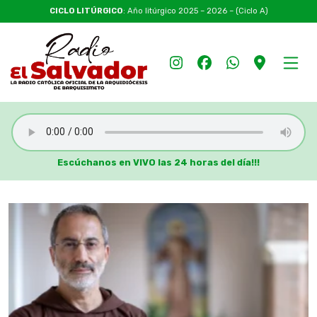
CICLO LITÚRGICO
: Año litúrgico 2025 – 2026 – (Ciclo A)
Escúchanos en VIVO las 24 horas del día!!!