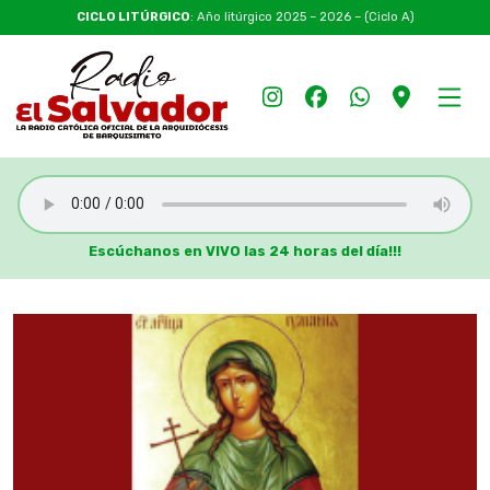
CICLO LITÚRGICO
: Año litúrgico 2025 – 2026 – (Ciclo A)
Escúchanos en VIVO las 24 horas del día!!!