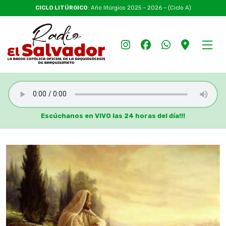
CICLO LITÚRGICO
: Año litúrgico 2025 – 2026 – (Ciclo A)
Escúchanos en VIVO las 24 horas del día!!!