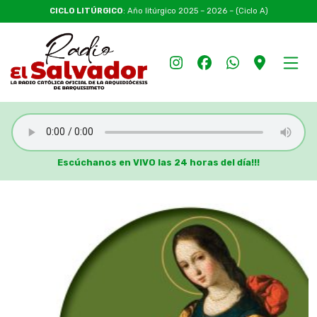
CICLO LITÚRGICO
: Año litúrgico 2025 – 2026 – (Ciclo A)
Escúchanos en VIVO las 24 horas del día!!!