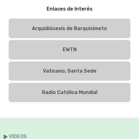
Enlaces de Interés
Arquidiócesis de Barquisimeto
EWTN
Vaticano, Santa Sede
Radio Católica Mundial
VIDEOS