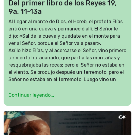
Del primer libro de los Reyes 19,
9a. 11-13a
Al llegar al monte de Dios, el Horeb, el profeta Elías
entró en una cueva y permaneció allí. El Señor le
dijo: «Sal de la cueva y quédate en el monte para
ver al Señor, porque el Señor va a pasar».
Así lo hizo Elías, y al acercarse el Señor, vino primero
un viento huracanado, que partía las montañas y
resquebrajaba las rocas; pero el Señor no estaba en
el viento. Se produjo después un terremoto; pero el
Señor no estaba en el terremoto. Luego vino un
fuego; pero el Señor no estaba en el fuego. Después
del fuego se escuchó el murmullo de una brisa
Continuar leyendo...
suave. Al oírlo, Elías se cubrió el rostro con el manto
y salió a la entrada de la cueva.
Palabra de Dios.
Salmo de hoy