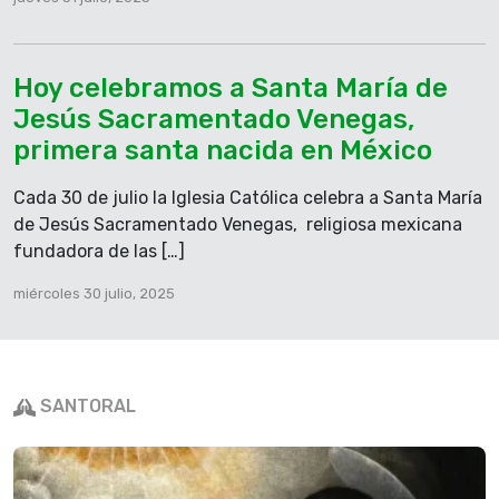
del viento, le entró miedo, comenzó a hundirse y
gritó: «¡Sálvame, Señor!» Inmediatamente Jesús le
tendió la mano, lo sostuvo y le dijo: «Hombre de
Hoy celebramos a Santa María de
poca fe, ¿por qué dudaste?» En cuanto subieron a
la barca, el viento se calmó. Los que estaban en la
Jesús Sacramentado Venegas,
barca se postraron ante Jesús, diciendo:
primera santa nacida en México
«Verdaderamente tú eres el Hijo de Dios».
Cada 30 de julio la Iglesia Católica celebra a Santa María
Palabra del Señor.
de Jesús Sacramentado Venegas, religiosa mexicana
fundadora de las […]
miércoles 30 julio, 2025
SANTORAL