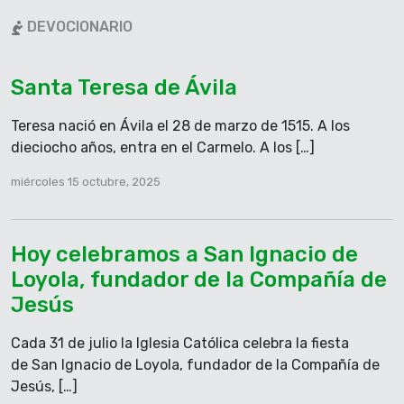
En aquel tiempo, al llegar Jesús a donde estaba la
DEVOCIONARIO
multitud, se le acercó un hombre, que se puso de
rodillas y le dijo: «Señor, ten compasión de mi hijo.
Santa Teresa de Ávila
Le dan ataques terribles. Unas veces se cae en la
lumbre y otras muchas, en el agua. Se lo traje a tus
Teresa nació en Ávila el 28 de marzo de 1515. A los
discípulos, pero no han podido curarlo».
dieciocho años, entra en el Carmelo. A los […]
Entonces Jesús exclamó: «¿Hasta cuándo estaré
con esta gente incrédula y perversa? ¿Hasta
miércoles 15 octubre, 2025
cuándo tendré que aguantarla? Tráiganme aquí al
muchacho». Jesús ordenó al demonio que saliera
del muchacho, y desde ese momento éste quedó
Hoy celebramos a San Ignacio de
sano.
Loyola, fundador de la Compañía de
Después, al quedarse solos con Jesús, los discípulos
Jesús
le preguntaron: «¿Por qué nosotros no pudimos
echar fuera a ese demonio?» Les respondió Jesús:
Cada 31 de julio la Iglesia Católica celebra la fiesta
«Porque les falta fe. Pues yo les aseguro que si
de San Ignacio de Loyola, fundador de la Compañía de
ustedes tuvieran fe al menos del tamaño de una
Jesús, […]
semilla de mostaza, podrían decirle a ese monte: