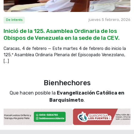
El Señor reina eternamente, tiene establecido un
tribunal para juzgar, juzga al orbe con justicia y rige
a las naciones con rectitud. R.
jueves 5 febrero, 2026
De Interés
Inició de la 125. Asamblea Ordinaria de los
Obispos de Venezuela en la sede de la CEV.
El Señor es refugio del oprimido, su refugio en los
momentos de peligro. Que confíen en ti los que te
Caracas, 4 de febrero — Este martes 4 de febrero dio inicio la
conocen, porque tú, Señor, no abandonas a los que
125.ª Asamblea Ordinaria Plenaria del Episcopado Venezolano,
te buscan. R.
[…]
Tóquenle música al Señor, que reina en Sión,
Bienhechores
cuenten sus maravillas a los pueblos, porque el
Que hacen posible la
Evangelización Católica en
Señor pide cuentas de la vida y no olvida los gritos
Barquisimeto
.
de los oprimidos. R.
Evangelio del día
Anterior
Sigui
Del santo Evangelio según san
Mateo 17, 14-20