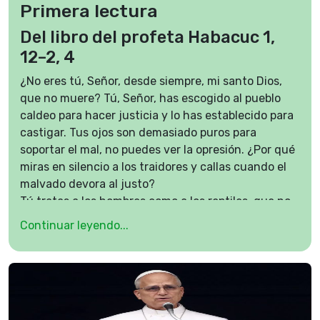
Primera lectura
Del libro del profeta Habacuc 1,
12–2, 4
¿No eres tú, Señor, desde siempre, mi santo Dios,
que no muere? Tú, Señor, has escogido al pueblo
caldeo para hacer justicia y lo has establecido para
castigar. Tus ojos son demasiado puros para
soportar el mal, no puedes ver la opresión. ¿Por qué
miras en silencio a los traidores y callas cuando el
malvado devora al justo?
Tú tratas a los hombres como a los reptiles, que no
tienen dueño, como a los peces del mar: el pueblo
Continuar leyendo...
caldeo los pesca con anzuelo, los atrae a su red, los
va amontonando y luego ríe satisfecho. Después
ofrece sacrificios a su anzuelo e incienso a su red,
porque le dieron rica presa y comida sustanciosa.
¿Y vas a permitir que siga llenando sus redes y