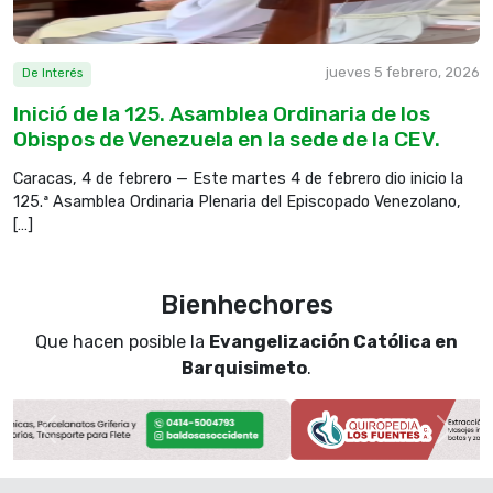
El Señor reina eternamente, tiene establecido un
tribunal para juzgar, juzga al orbe con justicia y rige
a las naciones con rectitud. R.
jueves 5 febrero, 2026
De Interés
Inició de la 125. Asamblea Ordinaria de los
Obispos de Venezuela en la sede de la CEV.
El Señor es refugio del oprimido, su refugio en los
momentos de peligro. Que confíen en ti los que te
Caracas, 4 de febrero — Este martes 4 de febrero dio inicio la
conocen, porque tú, Señor, no abandonas a los que
125.ª Asamblea Ordinaria Plenaria del Episcopado Venezolano,
te buscan. R.
[…]
Tóquenle música al Señor, que reina en Sión,
Bienhechores
cuenten sus maravillas a los pueblos, porque el
Que hacen posible la
Evangelización Católica en
Señor pide cuentas de la vida y no olvida los gritos
Barquisimeto
.
de los oprimidos. R.
Evangelio del día
Anterior
Sigui
Del santo Evangelio según san
Mateo 17, 14-20