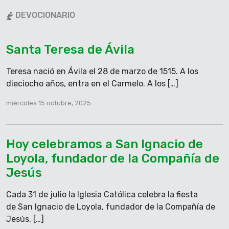
En aquel tiempo, al llegar Jesús a donde estaba la
DEVOCIONARIO
multitud, se le acercó un hombre, que se puso de
rodillas y le dijo: «Señor, ten compasión de mi hijo.
Santa Teresa de Ávila
Le dan ataques terribles. Unas veces se cae en la
lumbre y otras muchas, en el agua. Se lo traje a tus
Teresa nació en Ávila el 28 de marzo de 1515. A los
discípulos, pero no han podido curarlo».
dieciocho años, entra en el Carmelo. A los […]
Entonces Jesús exclamó: «¿Hasta cuándo estaré
con esta gente incrédula y perversa? ¿Hasta
miércoles 15 octubre, 2025
cuándo tendré que aguantarla? Tráiganme aquí al
muchacho». Jesús ordenó al demonio que saliera
del muchacho, y desde ese momento éste quedó
Hoy celebramos a San Ignacio de
sano.
Loyola, fundador de la Compañía de
Después, al quedarse solos con Jesús, los discípulos
Jesús
le preguntaron: «¿Por qué nosotros no pudimos
echar fuera a ese demonio?» Les respondió Jesús:
Cada 31 de julio la Iglesia Católica celebra la fiesta
«Porque les falta fe. Pues yo les aseguro que si
de San Ignacio de Loyola, fundador de la Compañía de
ustedes tuvieran fe al menos del tamaño de una
Jesús, […]
semilla de mostaza, podrían decirle a ese monte: