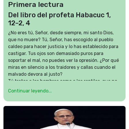
Primera lectura
Del libro del profeta Habacuc 1,
12–2, 4
¿No eres tú, Señor, desde siempre, mi santo Dios,
que no muere? Tú, Señor, has escogido al pueblo
caldeo para hacer justicia y lo has establecido para
castigar. Tus ojos son demasiado puros para
soportar el mal, no puedes ver la opresión. ¿Por qué
miras en silencio a los traidores y callas cuando el
malvado devora al justo?
Tú tratas a los hombres como a los reptiles, que no
tienen dueño, como a los peces del mar: el pueblo
Continuar leyendo...
caldeo los pesca con anzuelo, los atrae a su red, los
va amontonando y luego ríe satisfecho. Después
ofrece sacrificios a su anzuelo e incienso a su red,
porque le dieron rica presa y comida sustanciosa.
¿Y vas a permitir que siga llenando sus redes y