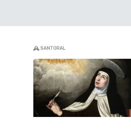
para juzgar, juzga al orbe con justicia
con rectitud. R.
El Señor es refugio del oprimido, su re
momentos de peligro. Que confíen en t
porque tú, Señor, no abandonas a los 
SANTORAL
Tóquenle música al Señor, que reina e
maravillas a los pueblos, porque el Se
vida y no olvida los gritos de los oprim
Evangelio del día
Del santo Evangelio 
Mateo 17, 14-20
En aquel tiempo, al llegar Jesús a don