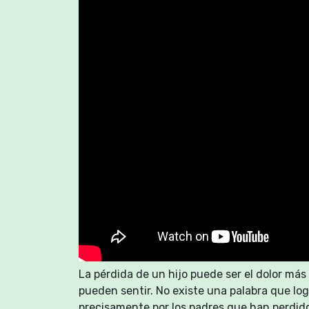
de Jesús –después del sonado fracaso
es la misma escena que relata san Ma
realismo y viveza, en contraste con l
Mateo (Cfr. Mc 9, 13-32). En ambos eva
sanación es la presencia o la ausencia
suplicante”. Al echar en cara a los su
parece contradecirse cuando dice a 
basta una fe tan pequeña «como un 
para realizar maravillas. Y es que en e
supuesta tanto la cantidad cuanto la 
La pérdida de un hijo puede ser el dolor má
pueden sentir. No existe una palabra que log
precisamente por los padres que han perdido