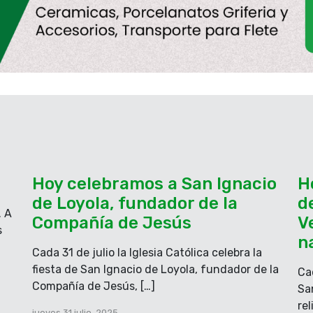
e apostaré en la
 y qué responde a mi
ibe la visión que te
las para que se pueda
de algo lejano, pero
 tarda, espéralo, pues
 sin remedio; el justo,
Hoy celebramos a San Ignacio
H
de Loyola, fundador de la
d
. A
Compañía de Jesús
V
L DEL
s
n
Cada 31 de julio la Iglesia Católica celebra la
fiesta de San Ignacio de Loyola, fundador de la
Cad
usca.
Compañía de Jesús, […]
Sa
re
ablecido un tribunal
jueves 31 julio, 2025