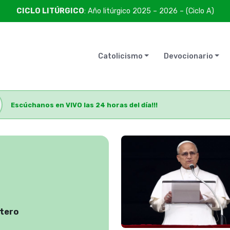
CICLO LITÚRGICO
: Año litúrgico 2025 – 2026 – (Ciclo A)
Catolicismo
Devocionario
Escúchanos en VIVO las 24 horas del día!!!
ítero