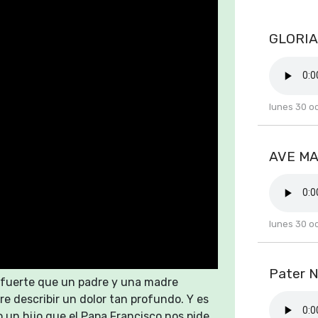
 de sus discípulos–
rcos con gran
GLORIA
a sobriedad de san
ngelistas el eje de la
 de una “fe
yos su poca fe. Jesús
lunes 30 o
continuación que
grano de mostaza»
se “poco” no está
AVE MAR
calidad.
lunes 30 o
Pater N
s fuerte que un padre y una madre
re describir un dolor tan profundo. Y es
 un hijo que el Papa Francisco nos pide