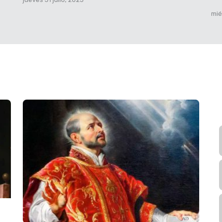
 y rige a las naciones
mié
fugio en los
i los que te conocen,
que te buscan. R.
n Sión, cuenten sus
ñor pide cuentas de la
idos. R.
según san
de estaba la multitud,