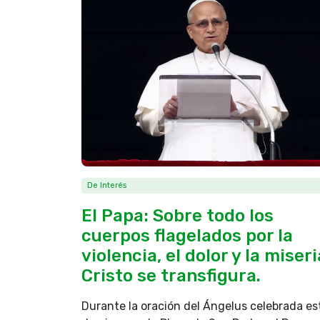
De Interés
El Papa: Sobre todo los
cuerpos flagelados por la
violencia, el dolor y la miseri
Cristo se transfigura.
Durante la oración del Ángelus celebrada es