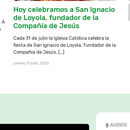
rodillas y le dijo:
an ataques terribles.
Hoy celebramos a San Ignacio
s muchas, en el agua.
de Loyola, fundador de la
. A
an podido curarlo».
Compañía de Jesús
s
ndo estaré con esta
cuándo tendré que
Cada 31 de julio la Iglesia Católica celebra la
acho». Jesús ordenó
fiesta de San Ignacio de Loyola, fundador de la
 y desde ese
Compañía de Jesús, […]
jueves 31 julio, 2025
los discípulos le
pudimos echar fuera a
Porque les falta fe.
vieran fe al menos del
rían decirle a ese
y el monte se
sible para ustedes».
AUDIOS
 epiléptico por parte