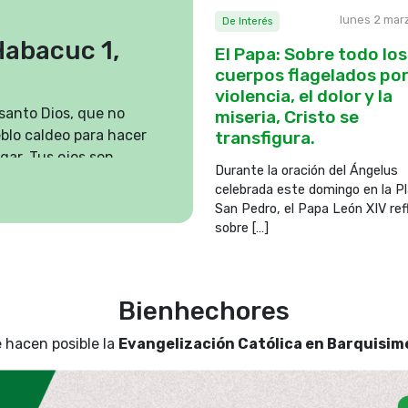
lunes 2 mar
De Interés
 Habacuc 1,
El Papa: Sobre todo los
cuerpos flagelados por
violencia, el dolor y la
 santo Dios, que no
miseria, Cristo se
blo caldeo para hacer
transfigura.
igar. Tus ojos son
Durante la oración del Ángelus
 no puedes ver la
celebrada este domingo en la P
los traidores y callas
San Pedro, el Papa León XIV ref
sobre […]
tiles, que no tienen
ueblo caldeo los pesca
va amontonando y luego
Bienhechores
cios a su anzuelo e
ca presa y comida
 hacen posible la
Evangelización Católica en Barquisim
us redes y matando