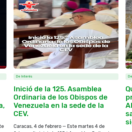
De Interés
De
Inició de la 125. Asamblea
Q
Ordinaria de los Obispos de
p
a,
Venezuela en la sede de la
A
CEV.
s
si
te
Caracas, 4 de febrero — Este martes 4 de