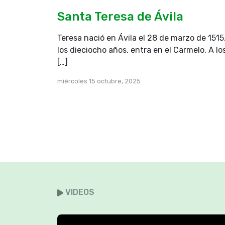
se le acercó un hombre, que se puso de 
«Señor, ten compasión de mi hijo. Le d
Santa Teresa de Ávila
Unas veces se cae en la lumbre y otra
Teresa nació en Ávila el 28 de marzo de 1515
Se lo traje a tus discípulos, pero no h
los dieciocho años, entra en el Carmelo. A lo
Entonces Jesús exclamó: «¿Hasta cuá
[…]
gente incrédula y perversa? ¿Hasta 
aguantarla? Tráiganme aquí al much
miércoles 15 octubre, 2025
al demonio que saliera del muchacho,
momento éste quedó sano.
Después, al quedarse solos con Jesús, 
preguntaron: «¿Por qué nosotros no 
ese demonio?» Les respondió Jesús: «
Pues yo les aseguro que si ustedes tu
tamaño de una semilla de mostaza, pod
monte: ‘Trasládate de aquí para allá’, 
trasladaría. Entonces nada sería impo
VIDEOS
Palabra del Señor.
REFLEXIÓN:
La curación del muchacho