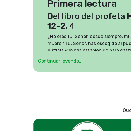
Primera lectura
Del libro del profeta
12–2, 4
¿No eres tú, Señor, desde siempre, mi
muere? Tú, Señor, has escogido al pue
justicia y lo has establecido para cast
demasiado puros para soportar el mal,
Continuar leyendo...
opresión. ¿Por qué miras en silencio a 
cuando el malvado devora al justo?
Tú tratas a los hombres como a los rep
dueño, como a los peces del mar: el p
con anzuelo, los atrae a su red, los 
ríe satisfecho. Después ofrece sacrifi
incienso a su red, porque le dieron ri
Que
sustanciosa.
¿Y vas a permitir que siga llenando s
naciones sin piedad?