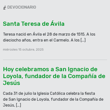
En aquel tiempo, al llegar Jesús a donde estaba la
DEVOCIONARIO
multitud, se le acercó un hombre, que se puso de
rodillas y le dijo: «Señor, ten compasión de mi hijo.
Santa Teresa de Ávila
Le dan ataques terribles. Unas veces se cae en la
lumbre y otras muchas, en el agua. Se lo traje a tus
Teresa nació en Ávila el 28 de marzo de 1515. A los
discípulos, pero no han podido curarlo».
dieciocho años, entra en el Carmelo. A los […]
Entonces Jesús exclamó: «¿Hasta cuándo estaré
con esta gente incrédula y perversa? ¿Hasta
miércoles 15 octubre, 2025
cuándo tendré que aguantarla? Tráiganme aquí al
muchacho». Jesús ordenó al demonio que saliera
del muchacho, y desde ese momento éste quedó
Hoy celebramos a San Ignacio de
sano.
Loyola, fundador de la Compañía de
Después, al quedarse solos con Jesús, los discípulos
Jesús
le preguntaron: «¿Por qué nosotros no pudimos
echar fuera a ese demonio?» Les respondió Jesús:
Cada 31 de julio la Iglesia Católica celebra la fiesta
«Porque les falta fe. Pues yo les aseguro que si
de San Ignacio de Loyola, fundador de la Compañía de
ustedes tuvieran fe al menos del tamaño de una
Jesús, […]
semilla de mostaza, podrían decirle a ese monte: