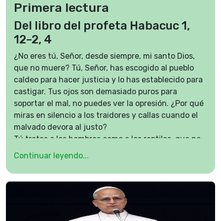
Primera lectura
Del libro del profeta Habacuc 1,
12–2, 4
¿No eres tú, Señor, desde siempre, mi santo Dios,
que no muere? Tú, Señor, has escogido al pueblo
caldeo para hacer justicia y lo has establecido para
castigar. Tus ojos son demasiado puros para
soportar el mal, no puedes ver la opresión. ¿Por qué
miras en silencio a los traidores y callas cuando el
malvado devora al justo?
Tú tratas a los hombres como a los reptiles, que no
tienen dueño, como a los peces del mar: el pueblo
Continuar leyendo...
caldeo los pesca con anzuelo, los atrae a su red, los
va amontonando y luego ríe satisfecho. Después
ofrece sacrificios a su anzuelo e incienso a su red,
porque le dieron rica presa y comida sustanciosa.
¿Y vas a permitir que siga llenando sus redes y