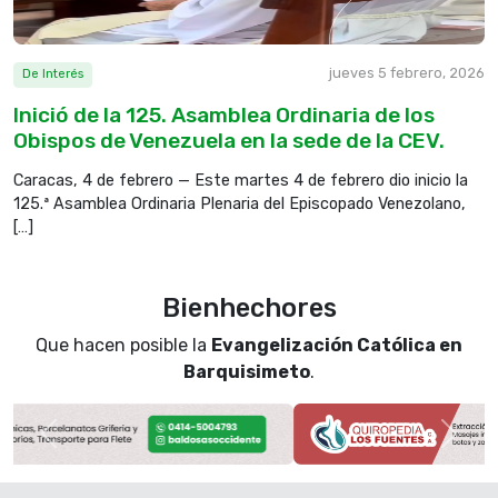
El Señor reina eternamente, tiene establecido un
tribunal para juzgar, juzga al orbe con justicia y rige
a las naciones con rectitud. R.
jueves 5 febrero, 2026
De Interés
Inició de la 125. Asamblea Ordinaria de los
Obispos de Venezuela en la sede de la CEV.
El Señor es refugio del oprimido, su refugio en los
momentos de peligro. Que confíen en ti los que te
Caracas, 4 de febrero — Este martes 4 de febrero dio inicio la
conocen, porque tú, Señor, no abandonas a los que
125.ª Asamblea Ordinaria Plenaria del Episcopado Venezolano,
te buscan. R.
[…]
Tóquenle música al Señor, que reina en Sión,
Bienhechores
cuenten sus maravillas a los pueblos, porque el
Que hacen posible la
Evangelización Católica en
Señor pide cuentas de la vida y no olvida los gritos
Barquisimeto
.
de los oprimidos. R.
Evangelio del día
Anterior
Sigui
Del santo Evangelio según san
Mateo 17, 14-20