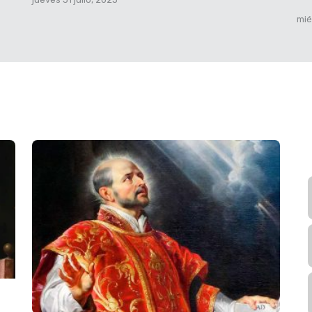
mié
según san
ípulos: «El que quiera
mo, que tome su cruz y
ida, la perderá; pero
rará. ¿De qué le sirve
e su vida? ¿Y qué
a? Porque el Hijo del
ia de su Padre, en
dará a cada uno lo
o que algunos de los
sto primero llegar al