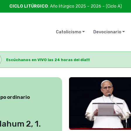
CICLO LITÚRGICO
: Año litúrgico 2025 – 2026 – (Ciclo A)
Catolicismo
Devocionario
Escúchanos en VIVO las 24 horas del día!!!
mpo ordinario
Nahum 2, 1.