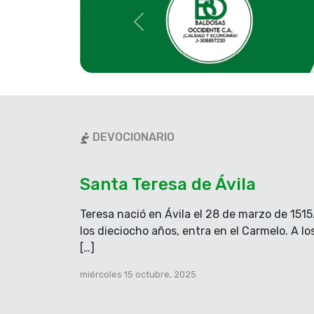
ti? ¿Dónde podré encontrar alguien q
Palabra de Dios.
Anterior
Salmo de hoy
SALMO RESPONSORIA
R. Yo doy la muerte y la vida.
El día de su perdición se acerca y su s
DEVOCIONARIO
porque el Señor defenderá a su puebl
de sus siervos. R.
Santa Teresa de Ávila
Teresa nació en Ávila el 28 de marzo de 1515
Miren que sólo yo soy Dios y no hay ot
los dieciocho años, entra en el Carmelo. A lo
la muerte y la vida, yo hiero y yo curo.
[…]
miércoles 15 octubre, 2025
Cuando afile el relámpago de mi espa
manos la justicia, yo me vengaré del 
merecido al adversario. R.