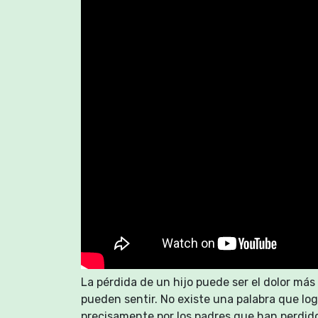
La pérdida de un hijo puede ser el dolor má
pueden sentir. No existe una palabra que log
precisamente por los padres que han perdido