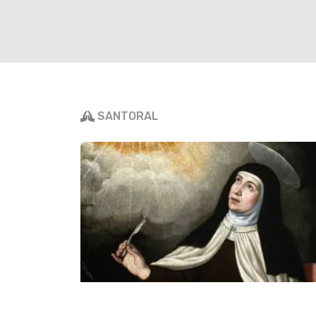
Evangelio del día
Del santo Evangelio 
Mateo 16, 24-28
En aquel tiempo, Jesús dijo a sus disc
SANTORAL
venir conmigo, que renuncie a sí mis
me siga. Pues el que quiera salvar su v
el que pierda su vida por mí, la encont
a uno ganar el mundo entero, si pierd
podrá dar uno a cambio para recobrarl
hombre ha de venir rodeado de la glor
compañía de sus ángeles, y entonces 
que merecen sus obras. Yo les asegur
aquí presentes no morirán, sin haber vi
Hijo del hombre como rey».
Palabra del Señor.