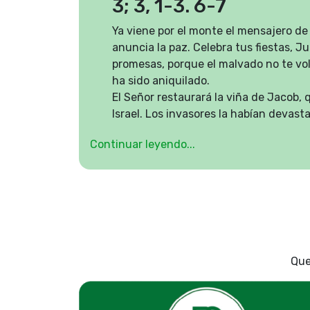
3; 3, 1-3. 6-7
Ya viene por el monte el mensajero de
anuncia la paz. Celebra tus fiestas, J
promesas, porque el malvado no te vol
ha sido aniquilado.
El Señor restaurará la viña de Jacob, q
Israel. Los invasores la habían devast
sus sarmientos. En cambio, ¡ay de ti, 
Continuar leyendo...
sanguinaria, toda llena de mentiras y
cesado de robar! Escucha el chasquido 
estrépito de las ruedas, los caballos q
que saltan y la caballería que avanza. 
espadas y el centellear de las lanzas.
de heridos y los montones de muertos,
cantidad de cadáveres con los que un
Que
Arrojaré inmundicias sobre ti, te des
a la vergüenza pública. Y todo el que t
dirá: «Nínive está destruida». ¿Quié