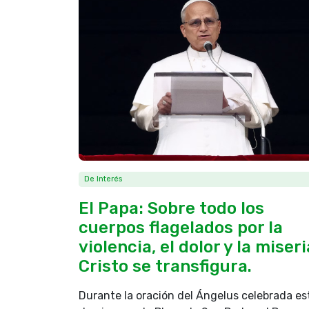
De Interés
El Papa: Sobre todo los
cuerpos flagelados por la
violencia, el dolor y la miseri
Cristo se transfigura.
Durante la oración del Ángelus celebrada es