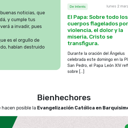
lunes 2 mar
De Interés
 buenas noticias, que
El Papa: Sobre todo los
udá, y cumple tus
cuerpos flagelados por
verá a invadir, pues
violencia, el dolor y la
miseria, Cristo se
ue es el orgullo de
transfigura.
ado, habían destruido
Nínive, ciudad
Durante la oración del Ángelus
celebrada este domingo en la P
 despojos, que no has
San Pedro, el Papa León XIV ref
de los látigos y el
sobre […]
ue galopan, los carros
Mira el llamear de las
 Contempla la multitud
 la interminable
Bienhechores
o se tropieza.
 hacen posible la
Evangelización Católica en Barquisim
honraré y te expondré
e vea huirá de ti y
n tendrá compasión de