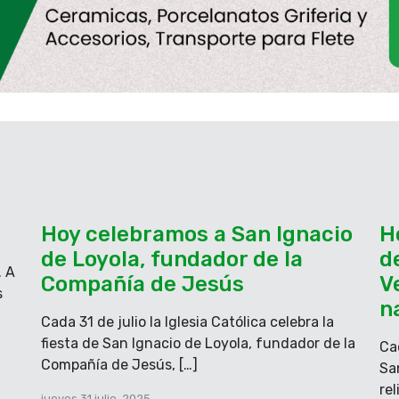
ue te consuele?
L Dt 32
uerte se apresura,
o y tendrá compasión
Hoy celebramos a San Ignacio
H
de Loyola, fundador de la
d
. A
ro fuera de mí; yo doy
Compañía de Jesús
V
s
 R.
n
Cada 31 de julio la Iglesia Católica celebra la
fiesta de San Ignacio de Loyola, fundador de la
Cad
da y tome en mis
Compañía de Jesús, […]
Sa
enemigo y le daré su
re
jueves 31 julio, 2025