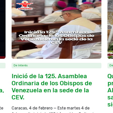
De Interés
De
Inició de la 125. Asamblea
Q
Ordinaria de los Obispos de
p
a,
Venezuela en la sede de la
A
CEV.
s
si
te
Caracas, 4 de febrero — Este martes 4 de