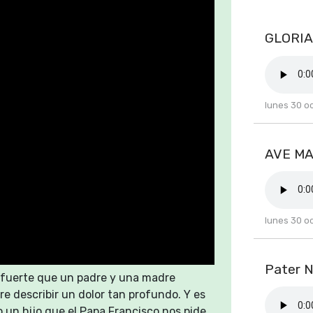
GLORIA
lunes 30 o
AVE MAR
lunes 30 o
Pater N
s fuerte que un padre y una madre
re describir un dolor tan profundo. Y es
 un hijo que el Papa Francisco nos pide