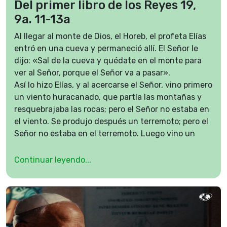
Del primer libro de los Reyes 19,
9a. 11-13a
Al llegar al monte de Dios, el Horeb, el profeta Elías
entró en una cueva y permaneció allí. El Señor le
dijo: «Sal de la cueva y quédate en el monte para
ver al Señor, porque el Señor va a pasar».
Así lo hizo Elías, y al acercarse el Señor, vino primero
un viento huracanado, que partía las montañas y
resquebrajaba las rocas; pero el Señor no estaba en
el viento. Se produjo después un terremoto; pero el
Señor no estaba en el terremoto. Luego vino un
fuego; pero el Señor no estaba en el fuego. Después
del fuego se escuchó el murmullo de una brisa
Continuar leyendo...
suave. Al oírlo, Elías se cubrió el rostro con el manto
y salió a la entrada de la cueva.
Palabra de Dios.
Salmo de hoy