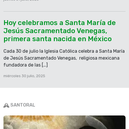
del viento, le entró miedo, comenzó a hundirse y
gritó: «¡Sálvame, Señor!» Inmediatamente Jesús le
tendió la mano, lo sostuvo y le dijo: «Hombre de
Hoy celebramos a Santa María de
poca fe, ¿por qué dudaste?» En cuanto subieron a
la barca, el viento se calmó. Los que estaban en la
Jesús Sacramentado Venegas,
barca se postraron ante Jesús, diciendo:
primera santa nacida en México
«Verdaderamente tú eres el Hijo de Dios».
Cada 30 de julio la Iglesia Católica celebra a Santa María
Palabra del Señor.
de Jesús Sacramentado Venegas, religiosa mexicana
fundadora de las […]
miércoles 30 julio, 2025
SANTORAL