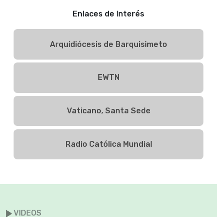
Enlaces de Interés
Arquidiócesis de Barquisimeto
EWTN
Vaticano, Santa Sede
Radio Católica Mundial
VIDEOS