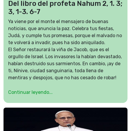
Del libro del profeta Nahum 2, 1. 3;
3, 1-3. 6-7
Ya viene por el monte el mensajero de buenas
noticias, que anuncia la paz. Celebra tus fiestas,
Judá, y cumple tus promesas, porque el malvado no
te volverá a invadir, pues ha sido aniquilado.
El Señor restaurará la viña de Jacob, que es el
orgullo de Israel. Los invasores la habían devastado,
habían destruido sus sarmientos. En cambio, ¡ay de
ti, Nínive, ciudad sanguinaria, toda llena de
mentiras y despojos, que no has cesado de robar!
Escucha el chasquido de los látigos y el estrépito de
las ruedas, los caballos que galopan, los carros que
Continuar leyendo...
saltan y la caballería que avanza. Mira el llamear de
las espadas y el centellear de las lanzas. Contempla
la multitud de heridos y los montones de muertos,
la interminable cantidad de cadáveres con los que
uno se tropieza. Arrojaré inmundicias sobre ti, te