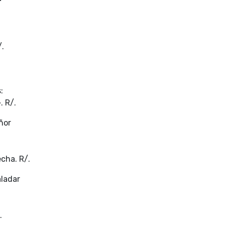
/.
:
. R/.
ñor
cha. R/.
aladar
.