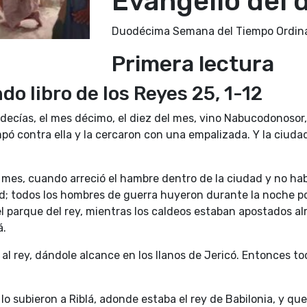
Evangelio del 
Duodécima Semana del Tiempo Ordina
Primera lectura
o libro de los Reyes 25, 1-12
decías, el mes décimo, el diez del mes, vino Nabucodonosor,
pó contra ella y la cercaron con una empalizada. Y la ciudad
l mes, cuando arreció el hambre dentro de la ciudad y no hab
d; todos los hombres de guerra huyeron durante la noche por
l parque del rey, mientras los caldeos estaban apostados alr
á.
al rey, dándole alcance en los llanos de Jericó. Entonces tod
lo subieron a Riblá, adonde estaba el rey de Babilonia, y que 