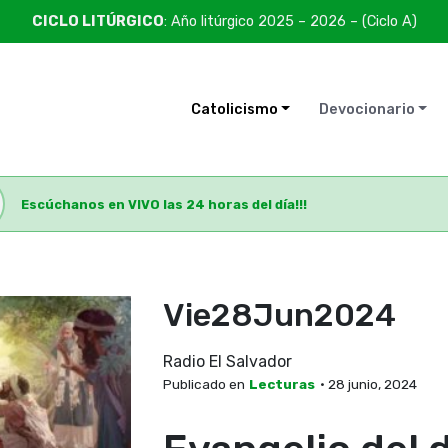
CICLO LITÚRGICO
: Año litúrgico 2025 – 2026 – (Ciclo A)
Catolicismo
Devocionario
Escúchanos en VIVO las 24 horas del día!!!
Vie28Jun2024
Radio El Salvador
Publicado en
Lecturas
• 28 junio, 2024